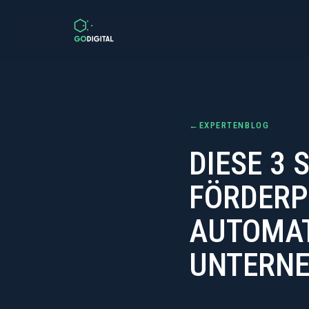
Zum Inhalt springen
←
EXPERTENBLOG
DIESE 3 
FÖRDERP
AUTOMAT
UNTERN